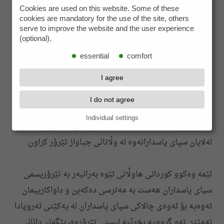
Cookies are used on this website. Some of these
تێرۆر دوکتور شاپور بختیار، پاریس ٦ دێسامبری ١٩٩٤، تێرۆر
cookies are mandatory for the use of the site, others
دوکتور سادق شەرەفکەندی و هاوڕێیانی، بێرلین ١٠ آوریل
serve to improve the website and the user experience
(optional).
١٩٩٧ و هەوڵ بۆ تەقانەوەی میتینگی سازمان موجاهدین،
essential
comfort
برۆکسێل ٥ مەی ٢٠٢١ پشت راست کراوەتەوە.
I agree
چالاکانی سیاسی کورد لە ٤٢ ساڵی ڕابردوودا یەکێ لە ئامانجە
I do not agree
سەرەکییەکانی تێرۆریسمی سپای پاسداران بوون و وەک لە
Individual settings
هاوپێچی ئەو نامەیە‌دا هاتووە
٤٥١ چالاکی سیاسی کورد
لەلایان سپای پاسدارانەوە لە وڵاتانی جیاواز تێرۆر کراون.
ئێمە وەکوو کوردانی هاوڵاتی ئێوە بەرانبەر بە تێرۆریسمی
سپای پاسداران هەست بە مەترسی دەکەین و داواکارییمان
ئەوەیە بۆ ئەوەی چالاکی سپای پاسداران لە یەکێتی ئەروپا‌دا
نەمێنێ ئەو گرووپە بخرێتە لیستی تێرۆروە، بێگمان دانانی