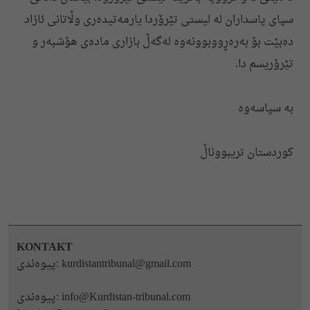
سپای پاسداران لە لیستی تێرۆردا یارمەتیدەری وڵاتانی ئازاد
دەبێت بۆ بەرەڕووبوونەوە لەگەڵ بازاری مادەی هۆشبەر و
تێرۆریسم‌ دا.
به‌ سپاسه‌وه
کوردستان تریبووناڵ
KONTAKT
kurdistantribunal@gmail.com
پیوه‌ندی:
info@Kurdistan-tribunal.com
پیوه‌ندی: