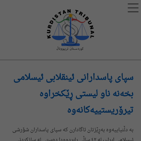
سپای پاسدارانی ئینقلابی ئیسلامی
بخەنە ناو لیستی ڕێکخراوە
تیرۆریستییەکانەوە
بە دڵنیاییەوە بەڕێزتان ئاگادارن که سپای پاسداران شۆرشی
ئیسلامی ایران، لە ٤٢ ساڵی ڕابردوودا دەستی لە سازکردنی